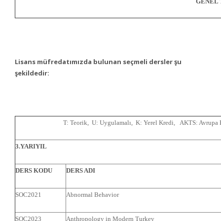
GENEL
Lisans müfredatımızda bulunan seçmeli dersler şu
şekildedir:
T: Teorik, U: Uygulamalı, K: Yerel Kredi, AKTS: Avrupa K
3.YARIYIL
DERS KODU
DERS ADI
SOC2021
Abnormal Behavior
SOC2023
Anthropology in Modern Turkey