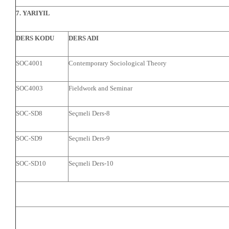
7. YARIYIL
DERS KODU
DERS ADI
SOC4001
Contemporary Sociological Theory
SOC4003
Fieldwork and Seminar
SOC-SD8
Seçmeli Ders-8
SOC-SD9
Seçmeli Ders-9
SOC-SD10
Seçmeli Ders-10