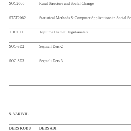
SOC2006
Rural Structure and Social Change
STAT2082
Statistical Methods & Computer Applications in Social Sc
THU100
Topluma Hizmet Uygulamaları
SOC-SD2
Seçmeli Ders-2
SOC-SD3
Seçmeli Ders-3
5. YARIYIL
DERS KODU
DERS ADI