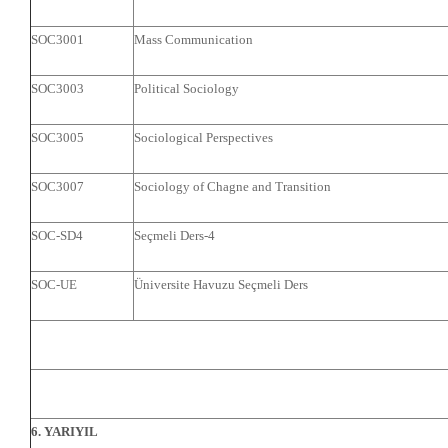
SOC3001
Mass Communication
SOC3003
Political Sociology
SOC3005
Sociological Perspectives
SOC3007
Sociology of Chagne and Transition
SOC-SD4
Seçmeli Ders-4
SOC-UE
Üniversite Havuzu Seçmeli Ders
6. YARIYIL