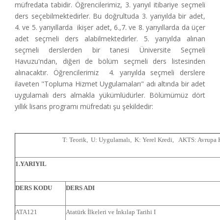
müfredata tabidir. Öğrencilerimiz, 3. yarıyıl itibariye seçmeli
ders seçebilmektedirler. Bu doğrultuda 3. yarıyılda bir adet,
4. ve 5. yarıyıllarda ikişer adet, 6.,7. ve 8. yarıyıllarda da üçer
adet seçmeli ders alabilmektedirler. 5. yarıyılda alınan
seçmeli derslerden bir tanesi Üniversite Seçmeli
Havuzu'ndan, diğeri de bölüm seçmeli ders listesinden
alınacaktır. Öğrencilerimiz 4. yarıyılda seçmeli derslere
ilaveten "Topluma Hizmet Uygulamaları" adı altında bir adet
uygulamalı ders almakla yükümlüdürler. Bölümümüz dört
yıllık lisans programı müfredatı şu şekildedir:
T: Teorik, U: Uygulamalı, K: Yerel Kredi, AKTS: Avrupa K
1.YARIYIL
DERS KODU
DERS ADI
ATA121
Atatürk İlkeleri ve İnkılap Tarihi I