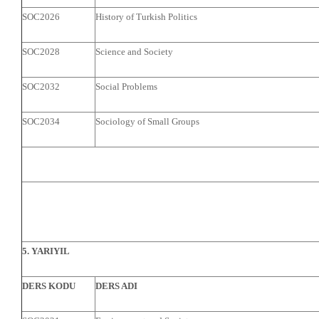
SOC2026
History of Turkish Politics
SOC2028
Science and Society
SOC2032
Social Problems
SOC2034
Sociology of Small Groups
5. YARIYIL
DERS KODU
DERS ADI