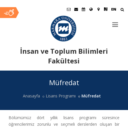
EN
İnsan ve Toplum Bilimleri
Fakültesi
Ana
Müfredat
İçerik
Anasayfa
Lisans Programı
Müfredat
Bölümümüz dört yıllık lisans programı süresince
öğrencilerimiz zorunlu ve seçmeli derslerden oluşan bir