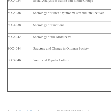
SOC4034
Social Analysis of Nation and Ethnic Groups
SOC4036
Sociology of Elites, Opinionmakers and Intellectuals
SOC4038
Sociology of Emotions
SOC4042
Sociology of the Middleeast
SOC4044
Structure and Change in Ottoman Society
SOC4046
Youth and Popular Culture