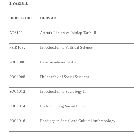
2.YARIYIL
DERS KODU
DERS ADI
ATA122
Atatürk İlkeleri ve İnkılap Tarihi II
PSIR1082
Introduction to Political Science
SOC1006
Basic Academic Skills
SOC1008
Philosophy of Social Sciences
SOC1012
Introduction to Sociology II
SOC1014
Understanding Social Behavior
SOC1016
Readings in Social and Cultural Anthropology