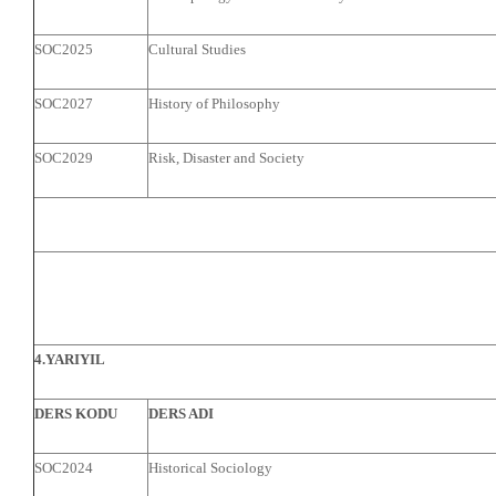
SOC2025
Cultural Studies
SOC2027
History of Philosophy
SOC2029
Risk, Disaster and Society
4.YARIYIL
DERS KODU
DERS ADI
SOC2024
Historical Sociology