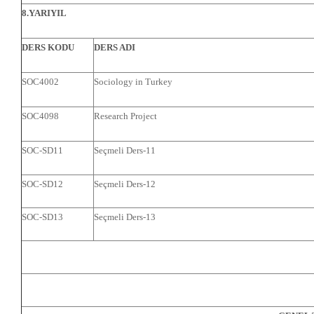
8.YARIYIL
DERS KODU
DERS ADI
SOC4002
Sociology in Turkey
SOC4098
Research Project
SOC-SD11
Seçmeli Ders-11
SOC-SD12
Seçmeli Ders-12
SOC-SD13
Seçmeli Ders-13