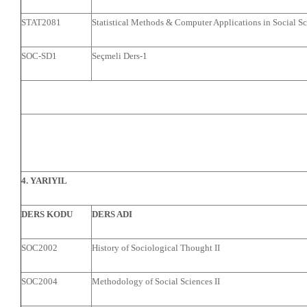
STAT2081
Statistical Methods & Computer Applications in Social Sc
SOC-SD1
Seçmeli Ders-1
4. YARIYIL
DERS KODU
DERS ADI
SOC2002
History of Sociological Thought II
SOC2004
Methodology of Social Sciences II