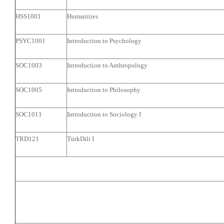
HSS1001
Humanities
PSYC1001
Introduction to Psychology
SOC1003
Introduction to Anthropology
SOC1005
Introduction to Philosophy
SOC1011
Introduction to Sociology I
TRD121
TürkDili I