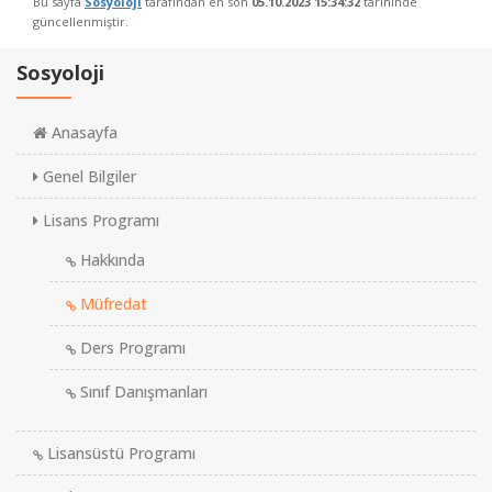
Bu sayfa
Sosyoloji
tarafından en son
05.10.2023 15:34:32
tarihinde
güncellenmiştir.
Sosyoloji
Anasayfa
Genel Bilgiler
Lisans Programı
Hakkında
Müfredat
Ders Programı
Sınıf Danışmanları
Lisansüstü Programı