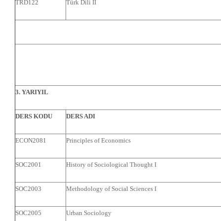
TRD122
Türk Dili II
3. YARIYIL
DERS KODU
DERS ADI
ECON2081
Principles of Economics
SOC2001
History of Sociological Thought I
SOC2003
Methodology of Social Sciences I
SOC2005
Urban Sociology