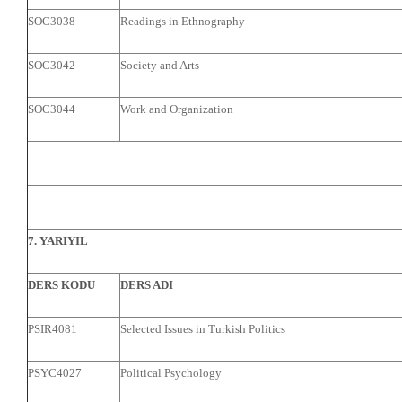
SOC3038
Readings in Ethnography
SOC3042
Society and Arts
SOC3044
Work and Organization
7. YARIYIL
DERS KODU
DERS ADI
PSIR4081
Selected Issues in Turkish Politics
PSYC4027
Political Psychology