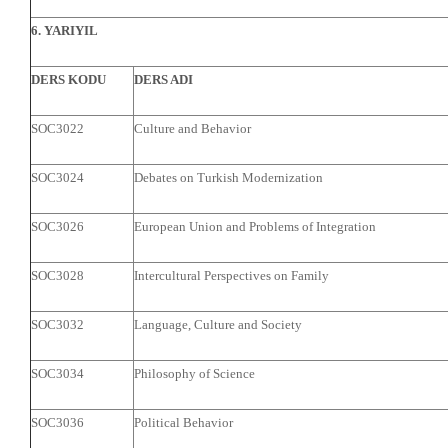
6. YARIYIL
DERS KODU
DERS ADI
SOC3022
Culture and Behavior
SOC3024
Debates on Turkish Modernization
SOC3026
European Union and Problems of Integration
SOC3028
Intercultural Perspectives on Family
SOC3032
Language, Culture and Society
SOC3034
Philosophy of Science
SOC3036
Political Behavior