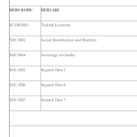
DERS KODU
DERS ADI
ECON3082
Turkish Economy
SOC3002
Social Stratification and Mobility
SOC3004
Sociology of Gender
SOC-SD5
Seçmeli Ders-5
SOC-SD6
Seçmeli Ders-6
SOC-SD7
Seçmeli Ders-7