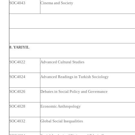
SOC4043
Cinema and Society
8. YARIYIL
SOC4022
Advanced Cultural Studies
SOC4024
Advanced Readings in Turkish Sociology
SOC4026
Debates in Social Policy and Governance
SOC4028
Economic Anthropology
SOC4032
Global Social Inequalities